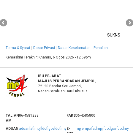
SUKNS
Terma & Syarat
Dasar Privasi
Dasar Keselamatan
Penafian
Kemaskini Terakhir:
Khamis, 6 Ogos 2026 - 12:59pm
IBU PEJABAT
MAJLIS PERBANDARAN JEMPOL,
72120 Bandar Seri Jempol,
Negeri Sembilan Darul Khusus
TALIAN
06-4581233
FAKS
06-4585800
AM
ADUAN
aduan[at]mpjl[dot]gov[dot]my
E-
mpjempol[at]mpjl[dot]gov[dot]my