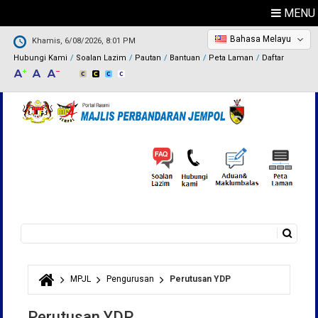
MENU
Bahasa Melayu
Khamis, 6/08/2026, 8:01 PM
Hubungi Kami
Soalan Lazim
Pautan
Bantuan
Peta Laman
Daftar
Carian
Borang carian
MPJL
Pengurusan
Perutusan YDP
Anda di sini
Perutusan YDP