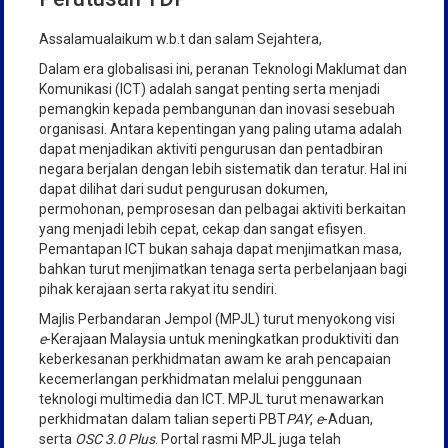
Assalamualaikum w.b.t dan salam Sejahtera,
Dalam era globalisasi ini, peranan Teknologi Maklumat dan
Komunikasi (ICT) adalah sangat penting serta menjadi
pemangkin kepada pembangunan dan inovasi sesebuah
organisasi. Antara kepentingan yang paling utama adalah
dapat menjadikan aktiviti pengurusan dan pentadbiran
negara berjalan dengan lebih sistematik dan teratur. Hal ini
dapat dilihat dari sudut pengurusan dokumen,
permohonan, pemprosesan dan pelbagai aktiviti berkaitan
yang menjadi lebih cepat, cekap dan sangat efisyen.
Pemantapan ICT bukan sahaja dapat menjimatkan masa,
bahkan turut menjimatkan tenaga serta perbelanjaan bagi
pihak kerajaan serta rakyat itu sendiri.
Majlis Perbandaran Jempol (MPJL) turut menyokong visi
e
-Kerajaan Malaysia untuk meningkatkan produktiviti dan
keberkesanan perkhidmatan awam ke arah pencapaian
kecemerlangan perkhidmatan melalui penggunaan
teknologi multimedia dan ICT. MPJL turut menawarkan
perkhidmatan dalam talian seperti PBT
PAY
,
e
-Aduan,
serta
OSC 3.0 Plus
. Portal rasmi MPJL juga telah