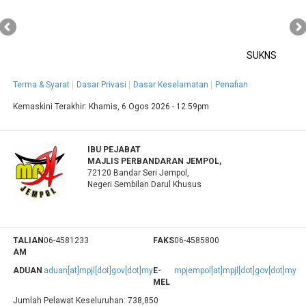
SUKNS
Terma & Syarat
Dasar Privasi
Dasar Keselamatan
Penafian
Kemaskini Terakhir:
Khamis, 6 Ogos 2026 - 12:59pm
IBU PEJABAT
MAJLIS PERBANDARAN JEMPOL,
72120 Bandar Seri Jempol,
Negeri Sembilan Darul Khusus
TALIAN
06-4581233
FAKS
06-4585800
AM
ADUAN
aduan[at]mpjl[dot]gov[dot]my
E-
mpjempol[at]mpjl[dot]gov[dot]my
MEL
Jumlah Pelawat Keseluruhan:
738,850