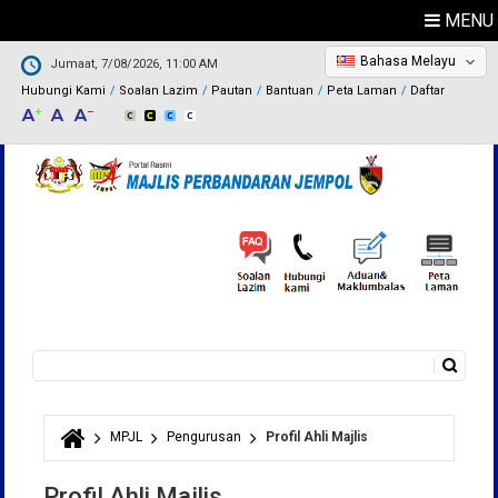
MENU
Bahasa Melayu
Jumaat, 7/08/2026, 11:00 AM
Hubungi Kami
Soalan Lazim
Pautan
Bantuan
Peta Laman
Daftar
Carian
Borang carian
MPJL
Pengurusan
Profil Ahli Majlis
Anda di sini
Profil Ahli Majlis