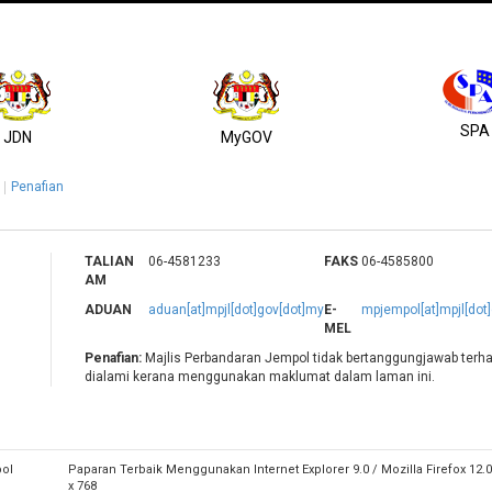
SPA
JDN
MyGOV
Penafian
TALIAN
06-4581233
FAKS
06-4585800
AM
ADUAN
aduan[at]mpjl[dot]gov[dot]my
E-
mpjempol[at]mpjl[dot
MEL
Penafian:
Majlis Perbandaran Jempol tidak bertanggungjawab terh
dialami kerana menggunakan maklumat dalam laman ini.
pol
Paparan Terbaik Menggunakan Internet Explorer 9.0 / Mozilla Firefox 12
x 768