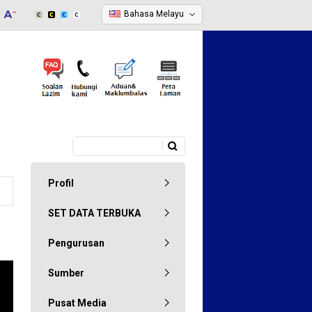
Bahasa Melayu
Carian
Borang carian
Profil
SET DATA TERBUKA
Pengurusan
Sumber
Pusat Media