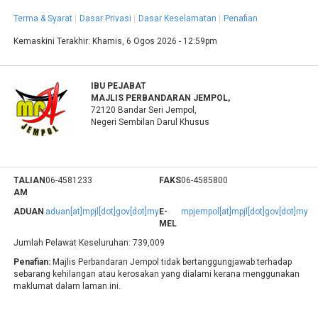
Terma & Syarat
Dasar Privasi
Dasar Keselamatan
Penafian
Kemaskini Terakhir:
Khamis, 6 Ogos 2026 - 12:59pm
IBU PEJABAT
MAJLIS PERBANDARAN JEMPOL,
72120 Bandar Seri Jempol,
Negeri Sembilan Darul Khusus
TALIAN
06-4581233
FAKS
06-4585800
AM
ADUAN
aduan[at]mpjl[dot]gov[dot]my
E-
mpjempol[at]mpjl[dot]gov[dot]my
MEL
Jumlah Pelawat Keseluruhan:
739,009
Penafian:
Majlis Perbandaran Jempol tidak bertanggungjawab terhadap
sebarang kehilangan atau kerosakan yang dialami kerana menggunakan
maklumat dalam laman ini.