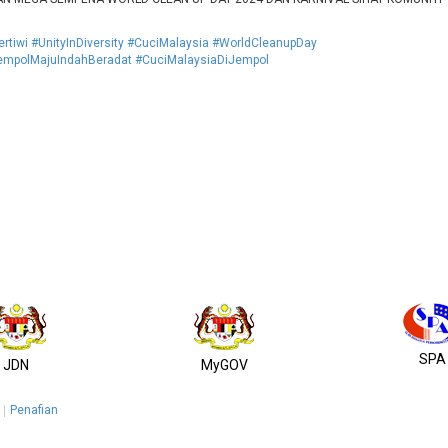
rtiwi
#UnityInDiversity
#CuciMalaysia
#WorldCleanupDay
empolMajuIndahBeradat
#CuciMalaysiaDiJempol
SPA
JDN
MyGOV
Penafian