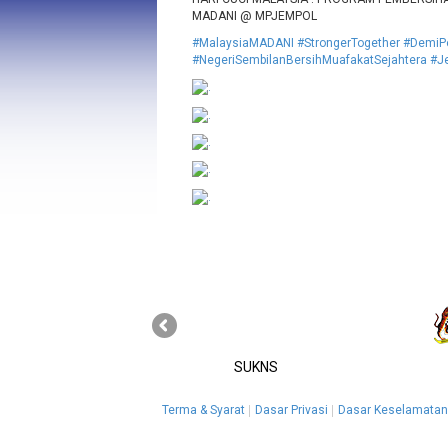
MADANI @ MPJEMPOL
#MalaysiaMADANI
#StrongerTogether
#DemiPe
#NegeriSembilanBersihMuafakatSejahtera
#J
SUKNS
Terma & Syarat
Dasar Privasi
Dasar Keselamatan