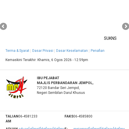
SUKNS
Terma & Syarat
Dasar Privasi
Dasar Keselamatan
Penafian
Kemaskini Terakhir:
Khamis, 6 Ogos 2026 - 12:59pm
IBU PEJABAT
MAJLIS PERBANDARAN JEMPOL,
72120 Bandar Seri Jempol,
Negeri Sembilan Darul Khusus
TALIAN
06-4581233
FAKS
06-4585800
AM
ADUAN
aduan[at]mpjl[dot]gov[dot]my
E-
mpjempol[at]mpjl[dot]gov[dot]my