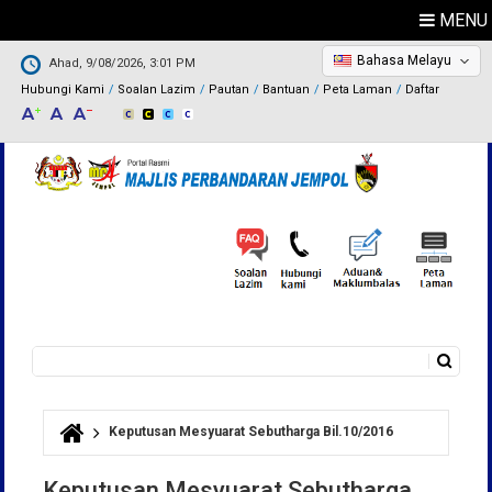
MENU
Bahasa Melayu
Ahad, 9/08/2026, 3:01 PM
Hubungi Kami
Soalan Lazim
Pautan
Bantuan
Peta Laman
Daftar
Carian
Borang carian
Keputusan Mesyuarat Sebutharga Bil.10/2016
Anda di sini
Keputusan Mesyuarat Sebutharga