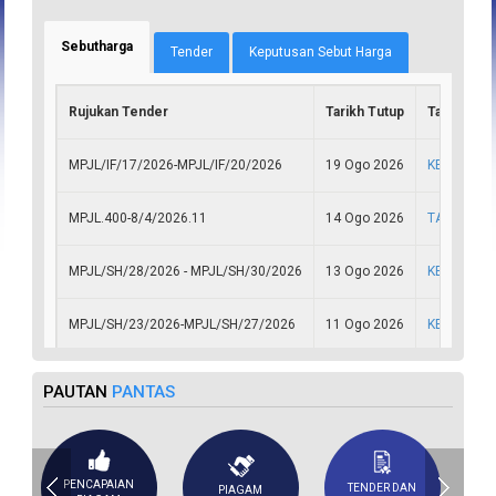
Sebutharga
(tab aktif)
Tender
Keputusan Sebut Harga
Rujukan Tender
Tarikh Tutup
Tajuk
MPJL/IF/17/2026-MPJL/IF/20/2026
19 Ogo 2026
KERJA-KER
MPJL.400-8/4/2026.11
14 Ogo 2026
TAWARAN 
MPJL/SH/28/2026 - MPJL/SH/30/2026
13 Ogo 2026
KERJA-KER
MPJL/SH/23/2026-MPJL/SH/27/2026
11 Ogo 2026
KERJA-KER
MPJL.400-8/4/2026.12
10 Ogo 2026
PERKHIDMA
PAUTAN
PANTAS
PENCAPAIAN
TENDER DAN
PIAGAM