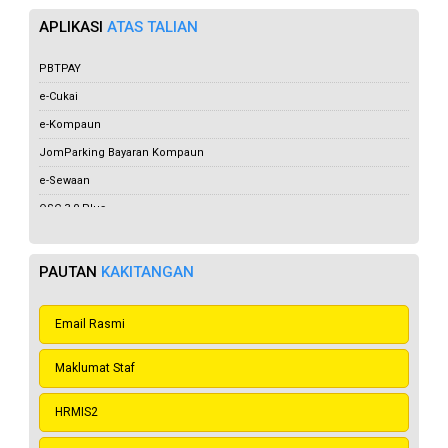
APLIKASI
ATAS TALIAN
PBTPAY
e-Cukai
e-Kompaun
JomParking Bayaran Kompaun
e-Sewaan
OSC 3.0 Plus
e-Aduan
JomParking
PAUTAN
KAKITANGAN
e-Lesen
e-Tempahan
Email Rasmi
Maklumat Staf
HRMIS2