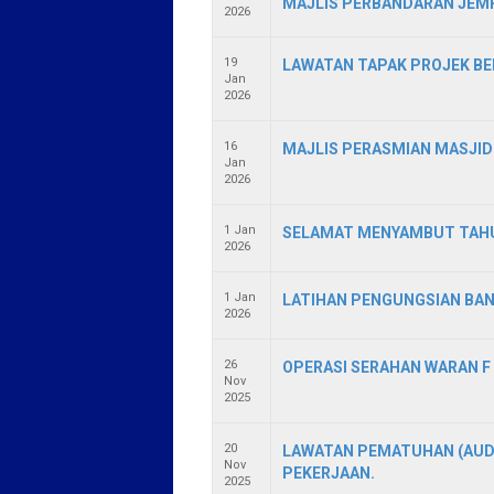
MAJLIS PERBANDARAN JEMP
2026
19
LAWATAN TAPAK PROJEK BE
Jan
2026
16
MAJLIS PERASMIAN MASJID 
Jan
2026
1 Jan
SELAMAT MENYAMBUT TAHU
2026
1 Jan
LATIHAN PENGUNGSIAN BA
2026
26
OPERASI SERAHAN WARAN F
Nov
2025
20
LAWATAN PEMATUHAN (AUD
Nov
PEKERJAAN.
2025