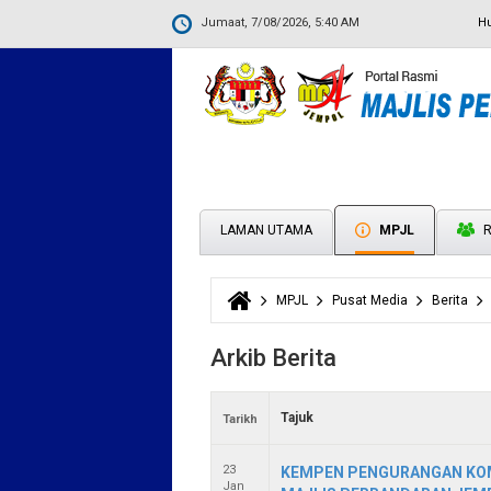
Jumaat, 7/08/2026, 5:40 AM
H
LAMAN UTAMA
MPJL
R
MPJL
Pusat Media
Berita
Anda di sini
Arkib Berita
Tajuk
Tarikh
23
KEMPEN PENGURANGAN KO
Jan