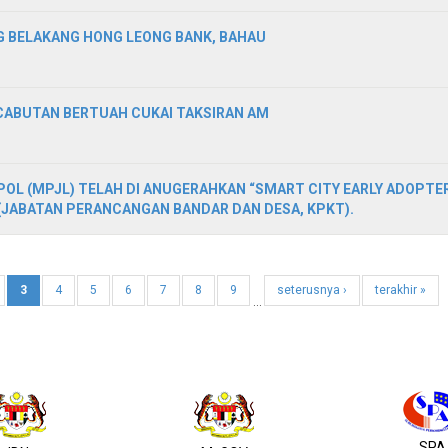
 BELAKANG HONG LEONG BANK, BAHAU
CABUTAN BERTUAH CUKAI TAKSIRAN AM
OL (MPJL) TELAH DI ANUGERAHKAN “SMART CITY EARLY ADOPTE
 (JABATAN PERANCANGAN BANDAR DAN DESA, KPKT).
3
4
5
6
7
8
9
seterusnya ›
terakhir »
…
SPA