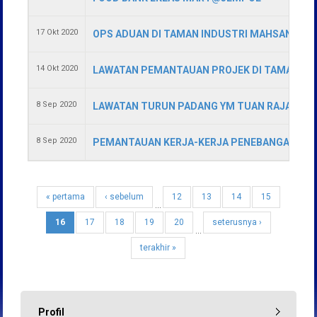
17 Okt 2020
OPS ADUAN DI TAMAN INDUSTRI MAHSAN.
14 Okt 2020
LAWATAN PEMANTAUAN PROJEK DI TAMAN AC
8 Sep 2020
LAWATAN TURUN PADANG YM TUAN RAJA NORAZ
8 Sep 2020
PEMANTAUAN KERJA-KERJA PENEBANGAN POO
« pertama
‹ sebelum
12
13
14
15
…
16
17
18
19
20
seterusnya ›
…
terakhir »
Profil