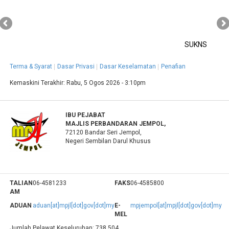
SUKNS
Terma & Syarat
Dasar Privasi
Dasar Keselamatan
Penafian
Kemaskini Terakhir:
Rabu, 5 Ogos 2026 - 3:10pm
IBU PEJABAT
MAJLIS PERBANDARAN JEMPOL,
72120 Bandar Seri Jempol,
Negeri Sembilan Darul Khusus
TALIAN
06-4581233
FAKS
06-4585800
AM
ADUAN
aduan[at]mpjl[dot]gov[dot]my
E-
mpjempol[at]mpjl[dot]gov[dot]my
MEL
Jumlah Pelawat Keseluruhan:
738,504