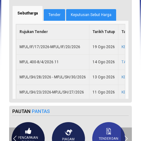
Sebutharga
(tab aktif)
Tender
Keputusan Sebut Harga
Rujukan Tender
Tarikh Tutup
Tajuk
MPJL/IF/17/2026-MPJL/IF/20/2026
19 Ogo 2026
KERJA-KER
MPJL.400-8/4/2026.11
14 Ogo 2026
TAWARAN 
MPJL/SH/28/2026 - MPJL/SH/30/2026
13 Ogo 2026
KERJA-KER
MPJL/SH/23/2026-MPJL/SH/27/2026
11 Ogo 2026
KERJA-KER
MPJL.400-8/4/2026.12
10 Ogo 2026
PERKHIDMA
PAUTAN
PANTAS
PENCAPAIAN
TENDER DAN
PIAGAM