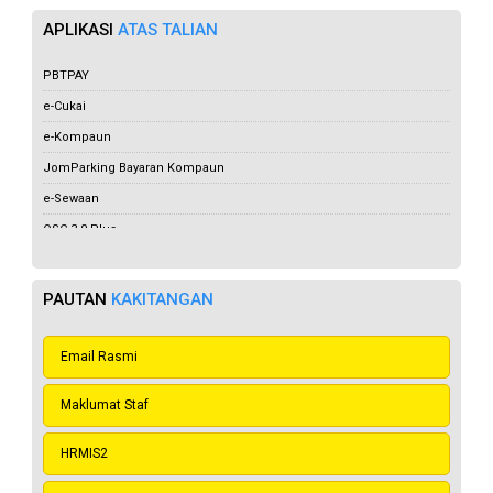
APLIKASI
ATAS TALIAN
PBTPAY
e-Cukai
e-Kompaun
JomParking Bayaran Kompaun
e-Sewaan
OSC 3.0 Plus
e-Aduan
JomParking
PAUTAN
KAKITANGAN
e-Lesen
e-Tempahan
Email Rasmi
Maklumat Staf
HRMIS2